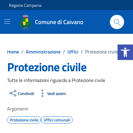
Vai ai contenuti
Vai al footer
Regione Campania
Comune di Caivano
Apri la b
Home
/
Amministrazione
/
Uffici
/
Protezione civile
Protezione civile
Tutte le informazioni riguardo a Protezione civile
Condividi
Vedi azioni
Argomenti
Protezione civile
Uffici comunali