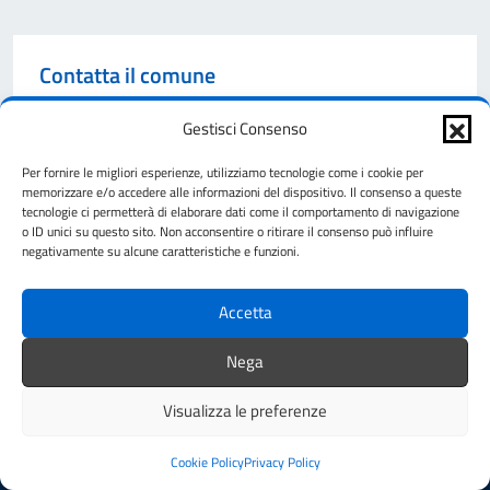
Contatta il comune
Leggi le domande frequenti
Gestisci Consenso
Richiedi assistenza
Per fornire le migliori esperienze, utilizziamo tecnologie come i cookie per
memorizzare e/o accedere alle informazioni del dispositivo. Il consenso a queste
Telefono
tecnologie ci permetterà di elaborare dati come il comportamento di navigazione
o ID unici su questo sito. Non acconsentire o ritirare il consenso può influire
negativamente su alcune caratteristiche e funzioni.
Prenota appuntamento
Problemi in città
Accetta
Segnala disservizio
Nega
Visualizza le preferenze
Cookie Policy
Privacy Policy