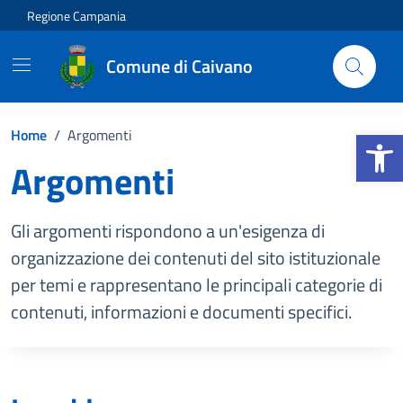
Vai ai contenuti
Vai al footer
Regione Campania
Comune di Caivano
Apri la b
Home
/
Argomenti
Argomenti
Gli argomenti rispondono a un'esigenza di
organizzazione dei contenuti del sito istituzionale
per temi e rappresentano le principali categorie di
contenuti, informazioni e documenti specifici.