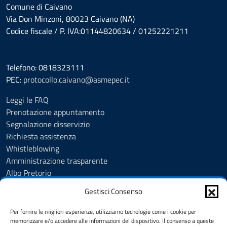
Comune di Caivano
Via Don Minzoni, 80023 Caivano (NA)
Codice fiscale / P. IVA:01144820634 / 01252221211
Telefono: 0818323111
PEC:
protocollo.caivano@asmepec.it
Leggi le FAQ
Prenotazione appuntamento
Segnalazione disservizio
Richiesta assistenza
Whistleblowing
Amministrazione trasparente
Albo Pretorio
Note legali
Gestisci Consenso
Informativa privacy
Cookie Policy
Per fornire le migliori esperienze, utilizziamo tecnologie come i cookie per
Informativa privacy videosorveglianza urbana targhe
memorizzare e/o accedere alle informazioni del dispositivo. Il consenso a queste