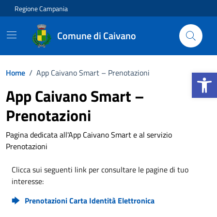
Vai ai contenuti
Vai al footer
Regione Campania
Comune di Caivano
Apri la b
Home
/
App Caivano Smart – Prenotazioni
App Caivano Smart –
Prenotazioni
Pagina dedicata all'App Caivano Smart e al servizio
Prenotazioni
Clicca sui seguenti link per consultare le pagine di tuo
interesse:
Prenotazioni Carta Identità Elettronica