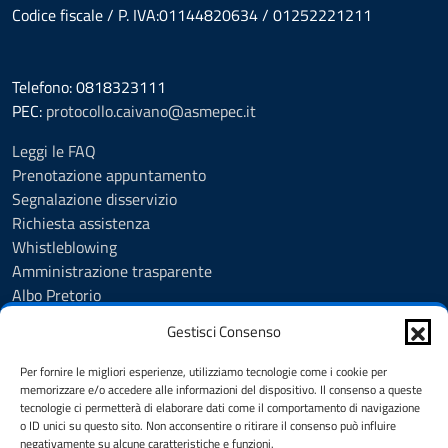
Codice fiscale / P. IVA:01144820634 / 01252221211
Telefono: 0818323111
PEC:
protocollo.caivano@asmepec.it
Leggi le FAQ
Prenotazione appuntamento
Segnalazione disservizio
Richiesta assistenza
Whistleblowing
Amministrazione trasparente
Albo Pretorio
Note legali
Gestisci Consenso
Informativa privacy
Cookie Policy
Per fornire le migliori esperienze, utilizziamo tecnologie come i cookie per
Informativa privacy videosorveglianza urbana targhe
memorizzare e/o accedere alle informazioni del dispositivo. Il consenso a queste
tecnologie ci permetterà di elaborare dati come il comportamento di navigazione
Feedback
o ID unici su questo sito. Non acconsentire o ritirare il consenso può influire
Dichiarazione di accessibilità
negativamente su alcune caratteristiche e funzioni.