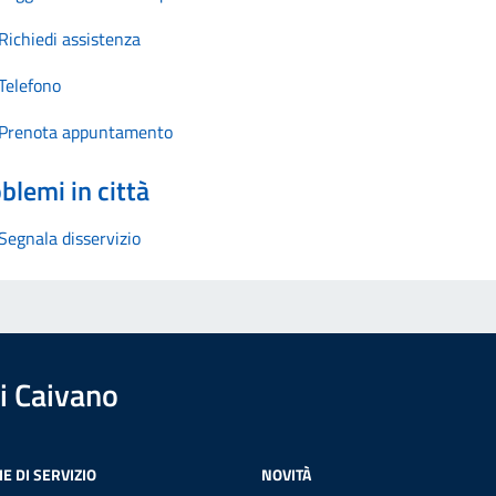
Richiedi assistenza
Telefono
Prenota appuntamento
blemi in città
Segnala disservizio
i Caivano
E DI SERVIZIO
NOVITÀ