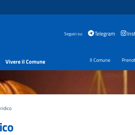
Telegram
Ins
Seguici su:
Il Comune
Prenot
Vivere il Comune
ridico
ico