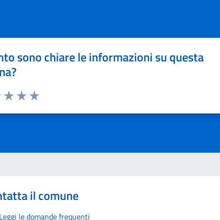
to sono chiare le informazioni su questa
na?
1 stelle su 5
uta 2 stelle su 5
Valuta 3 stelle su 5
Valuta 4 stelle su 5
Valuta 5 stelle su 5
tatta il comune
Leggi le domande frequenti