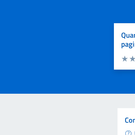
Quan
pagi
Valuta 
Val
Con