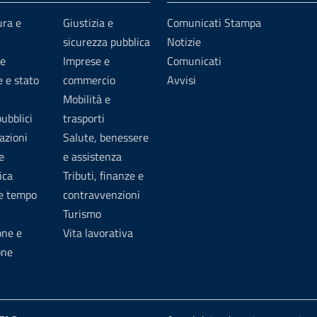
ura e
Giustizia e
Comunicati Stampa
sicurezza pubblica
Notizie
e
Imprese e
Comunicati
 e stato
commercio
Avvisi
Mobilità e
pubblici
trasporti
azioni
Salute, benessere
e
e assistenza
ica
Tributi, finanze e
 e tempo
contravvenzioni
Turismo
one e
Vita lavorativa
one