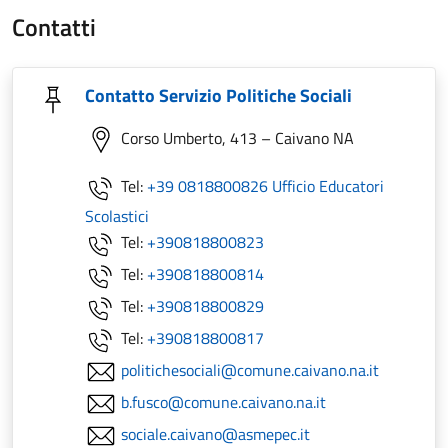
Contatti
Contatto Servizio Politiche Sociali
Corso Umberto, 413 – Caivano NA
Tel:
+39 0818800826 Ufficio Educatori
Scolastici
Tel:
+390818800823
Tel:
+390818800814
Tel:
+390818800829
Tel:
+390818800817
politichesociali@comune.caivano.na.it
b.fusco@comune.caivano.na.it
sociale.caivano@asmepec.it