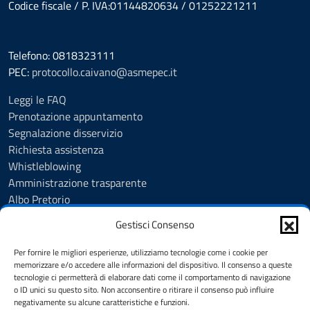
Codice fiscale / P. IVA:01144820634 / 01252221211
Telefono: 0818323111
PEC:
protocollo.caivano@asmepec.it
Leggi le FAQ
Prenotazione appuntamento
Segnalazione disservizio
Richiesta assistenza
Whistleblowing
Amministrazione trasparente
Albo Pretorio
Note legali
Gestisci Consenso
Informativa privacy
Cookie Policy
Per fornire le migliori esperienze, utilizziamo tecnologie come i cookie per
Informativa privacy videosorveglianza urbana targhe
memorizzare e/o accedere alle informazioni del dispositivo. Il consenso a queste
tecnologie ci permetterà di elaborare dati come il comportamento di navigazione
Feedback
o ID unici su questo sito. Non acconsentire o ritirare il consenso può influire
Dichiarazione di accessibilità
negativamente su alcune caratteristiche e funzioni.