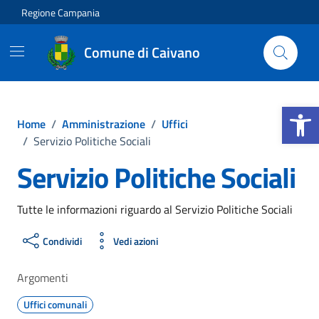
Vai ai contenuti
Vai al footer
Regione Campania
Comune di Caivano
Apri la b
Home
/
Amministrazione
/
Uffici
/
Servizio Politiche Sociali
Servizio Politiche Sociali
Tutte le informazioni riguardo al Servizio Politiche Sociali
Condividi
Vedi azioni
Argomenti
Uffici comunali