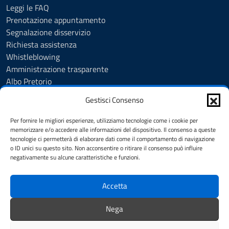
Leggi le FAQ
Prenotazione appuntamento
Segnalazione disservizio
Richiesta assistenza
Whistleblowing
Amministrazione trasparente
Albo Pretorio
Note legali
Gestisci Consenso
Informativa privacy
Cookie Policy
Per fornire le migliori esperienze, utilizziamo tecnologie come i cookie per
Informativa privacy videosorveglianza urbana targhe
memorizzare e/o accedere alle informazioni del dispositivo. Il consenso a queste
tecnologie ci permetterà di elaborare dati come il comportamento di navigazione
Feedback
o ID unici su questo sito. Non acconsentire o ritirare il consenso può influire
Dichiarazione di accessibilità
negativamente su alcune caratteristiche e funzioni.
Obiettivi di accessibilità
Accetta
SEGUICI SU
Nega
Telegram
Instagram
Facebook