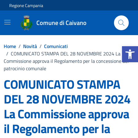
Vai ai contenuti
Vai al footer
Regione Campania
Comune di Caivano
Apri la b
Home
/
Novità
/
Comunicati
/
COMUNICATO STAMPA DEL 28 NOVEMBRE 2024 La
Commissione approva il Regolamento per la concessione del
patrocinio comunale
COMUNICATO STAMPA
DEL 28 NOVEMBRE 2024
La Commissione approva
il Regolamento per la