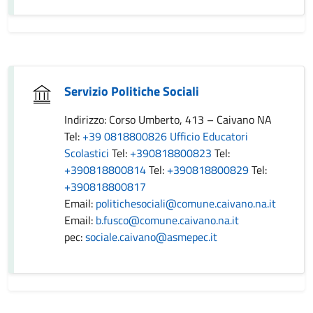
Servizio Politiche Sociali
Indirizzo: Corso Umberto, 413 – Caivano NA
Tel:
+39 0818800826 Ufficio Educatori
Scolastici
Tel:
+390818800823
Tel:
+390818800814
Tel:
+390818800829
Tel:
+390818800817
Email:
politichesociali@comune.caivano.na.it
Email:
b.fusco@comune.caivano.na.it
pec:
sociale.caivano@asmepec.it