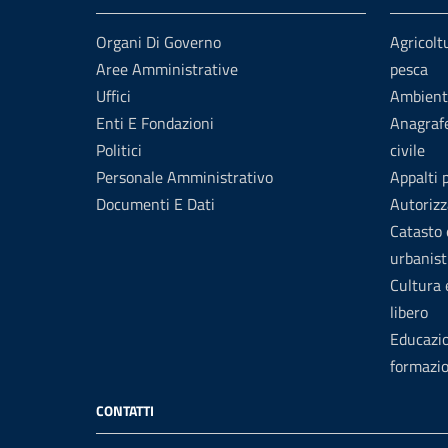
Organi Di Governo
Agricolt
Aree Amministrative
pesca
Uffici
Ambient
Enti E Fondazioni
Anagrafe
Politici
civile
Personale Amministrativo
Appalti 
Documenti E Dati
Autorizz
Catasto 
urbanist
Cultura
libero
Educazi
formazi
CONTATTI