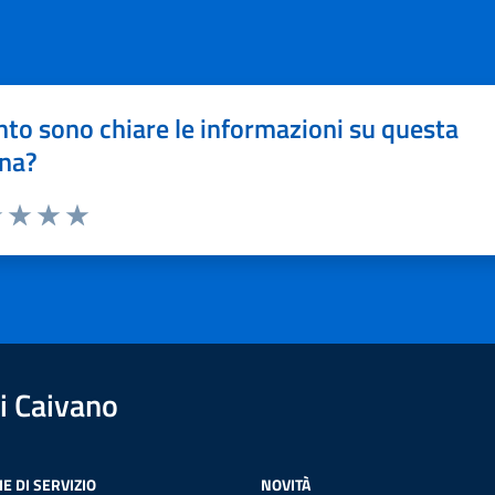
to sono chiare le informazioni su questa
na?
1 stelle su 5
uta 2 stelle su 5
Valuta 3 stelle su 5
Valuta 4 stelle su 5
Valuta 5 stelle su 5
i Caivano
E DI SERVIZIO
NOVITÀ