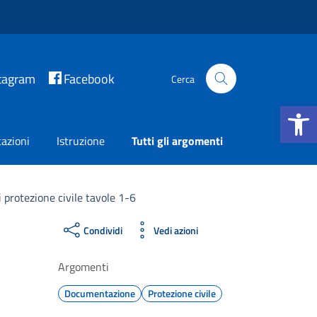
tagram
Facebook
Cerca
Apri la b
azioni
Istruzione
Tutti gli argomenti
i protezione civile tavole 1-6
Condividi
Vedi azioni
Argomenti
Documentazione
Protezione civile