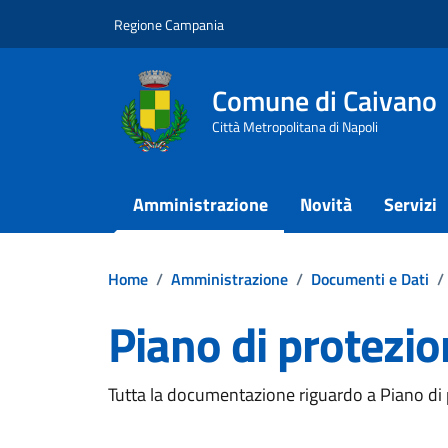
Vai ai contenuti
Vai al footer
Regione Campania
Comune di Caivano
Città Metropolitana di Napoli
Amministrazione
Novità
Servizi
Home
/
Amministrazione
/
Documenti e Dati
/
Piano di protezio
Dettagli del documento
Tutta la documentazione riguardo a Piano di p