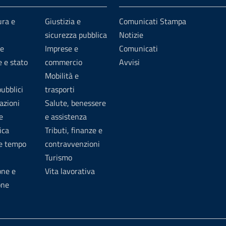
ura e
Giustizia e
Comunicati Stampa
sicurezza pubblica
Notizie
e
Imprese e
Comunicati
 e stato
commercio
Avvisi
Mobilità e
pubblici
trasporti
azioni
Salute, benessere
e
e assistenza
ica
Tributi, finanze e
 e tempo
contravvenzioni
Turismo
one e
Vita lavorativa
one