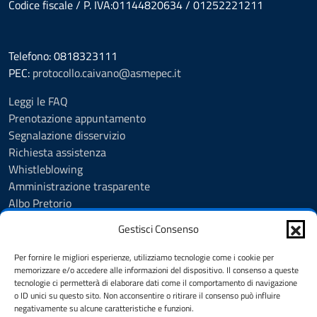
Codice fiscale / P. IVA:01144820634 / 01252221211
Telefono: 0818323111
PEC:
protocollo.caivano@asmepec.it
Leggi le FAQ
Prenotazione appuntamento
Segnalazione disservizio
Richiesta assistenza
Whistleblowing
Amministrazione trasparente
Albo Pretorio
Note legali
Gestisci Consenso
Informativa privacy
Cookie Policy
Per fornire le migliori esperienze, utilizziamo tecnologie come i cookie per
Informativa privacy videosorveglianza urbana targhe
memorizzare e/o accedere alle informazioni del dispositivo. Il consenso a queste
tecnologie ci permetterà di elaborare dati come il comportamento di navigazione
Feedback
o ID unici su questo sito. Non acconsentire o ritirare il consenso può influire
Dichiarazione di accessibilità
negativamente su alcune caratteristiche e funzioni.