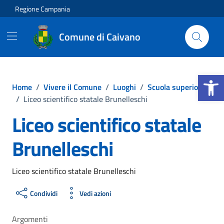
Vai ai contenuti
Vai al footer
Regione Campania
Comune di Caivano
Apri la b
Home
/
Vivere il Comune
/
Luoghi
/
Scuola superiore
/
Liceo scientifico statale Brunelleschi
Liceo scientifico statale
Brunelleschi
Liceo scientifico statale Brunelleschi
Condividi
Vedi azioni
Argomenti