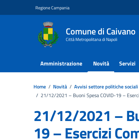
Vai ai contenuti
Vai al footer
Regione Campania
Comune di Caivano
Città Metropolitana di Napoli
Amministrazione
Novità
Servizi
Home
/
Novità
/
Avvisi settore politiche sociali
/
21/12/2021 – Buoni Spesa COVID-19 – Eserciz
21/12/2021 – Bu
19 – Esercizi Co