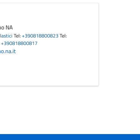
ano NA
lastici
Tel:
+390818800823
Tel:
:
+390818800817
o.na.it