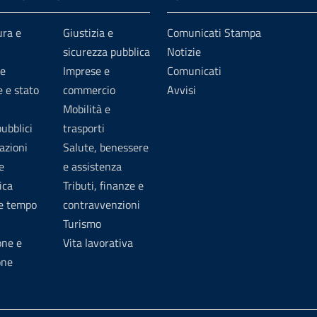
ura e
Giustizia e
Comunicati Stampa
sicurezza pubblica
Notizie
e
Imprese e
Comunicati
 e stato
commercio
Avvisi
Mobilità e
pubblici
trasporti
azioni
Salute, benessere
e
e assistenza
ica
Tributi, finanze e
 e tempo
contravvenzioni
Turismo
one e
Vita lavorativa
one