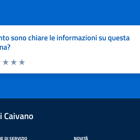
to sono chiare le informazioni su questa
na?
1 stelle su 5
uta 2 stelle su 5
Valuta 3 stelle su 5
Valuta 4 stelle su 5
Valuta 5 stelle su 5
i Caivano
E DI SERVIZIO
NOVITÀ