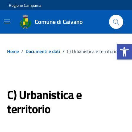
Vai ai contenuti
Vai al footer
Regione Campania
Comune di Caivano
Apri la b
Home
/
Documenti e dati
/
C) Urbanistica e territorio
C) Urbanistica e
territorio