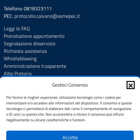
Telefono: 0818323111
PEC:
protocollo.caivano@asmepec.it
Leggi le FAQ
Prenotazione appuntamento
Segnalazione disservizio
Richiesta assistenza
Whistleblowing
Amministrazione trasparente
Albo Pretorio
Note legali
Gestisci Consenso
Informativa privacy
Cookie Policy
Per fornire le migliori esperienze, utilizziamo tecnologie come i cookie per
Informativa privacy videosorveglianza urbana targhe
memorizzare e/o accedere alle informazioni del dispositivo. Il consenso a queste
tecnologie ci permetterà di elaborare dati come il comportamento di navigazione
Feedback
o ID unici su questo sito. Non acconsentire o ritirare il consenso può influire
Dichiarazione di accessibilità
negativamente su alcune caratteristiche e funzioni.
Obiettivi di accessibilità
Accetta