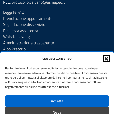
PEC:
protocollo.caivano@asmepec.it
Leggi le FAQ
Prenotazione appuntamento
Segnalazione disservizio
Richiesta assistenza
Whistleblowing
Amministrazione trasparente
Albo Pretorio
Note legali
Gestisci Consenso
Informativa privacy
Cookie Policy
Per fornire le migliori esperienze, utilizziamo tecnologie come i cookie per
Informativa privacy videosorveglianza urbana targhe
memorizzare e/o accedere alle informazioni del dispositivo. Il consenso a queste
tecnologie ci permetterà di elaborare dati come il comportamento di navigazione
Feedback
o ID unici su questo sito. Non acconsentire o ritirare il consenso può influire
Dichiarazione di accessibilità
negativamente su alcune caratteristiche e funzioni.
Obiettivi di accessibilità
Accetta
SEGUICI SU
Nega