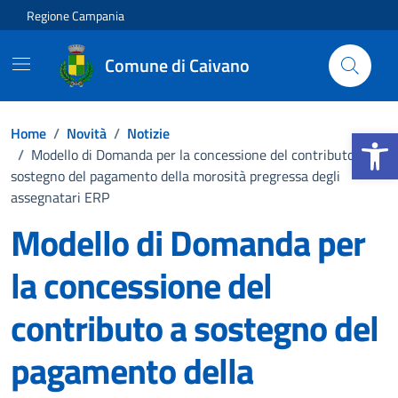
Vai ai contenuti
Vai al footer
Regione Campania
Comune di Caivano
Apri la b
Home
/
Novità
/
Notizie
/
Modello di Domanda per la concessione del contributo a
sostegno del pagamento della morosità pregressa degli
assegnatari ERP
Modello di Domanda per
la concessione del
contributo a sostegno del
pagamento della