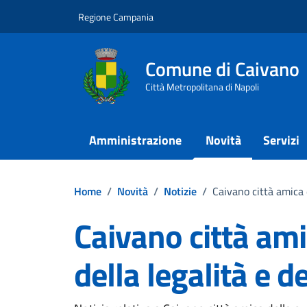
Vai ai contenuti
Vai al footer
Regione Campania
Comune di Caivano
Città Metropolitana di Napoli
Amministrazione
Novità
Servizi
Home
/
Novità
/
Notizie
/
Caivano città amica d
Caivano città ami
della legalità e d