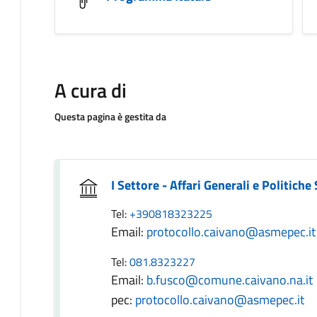
A cura di
Questa pagina è gestita da
I Settore - Affari Generali e Politiche 
Tel:
+390818323225
Email:
protocollo.caivano@asmepec.it
Tel:
081.8323227
Email:
b.fusco@comune.caivano.na.it
pec:
protocollo.caivano@asmepec.it