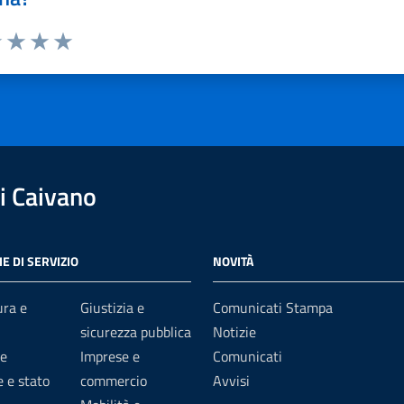
1 stelle su 5
uta 2 stelle su 5
Valuta 3 stelle su 5
Valuta 4 stelle su 5
Valuta 5 stelle su 5
i Caivano
E DI SERVIZIO
NOVITÀ
ura e
Giustizia e
Comunicati Stampa
sicurezza pubblica
Notizie
e
Imprese e
Comunicati
 e stato
commercio
Avvisi