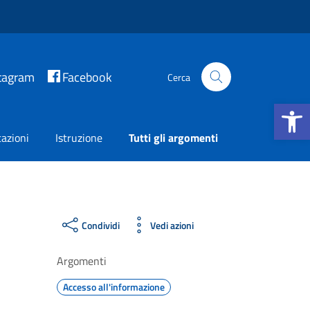
tagram
Facebook
Cerca
Apri la b
azioni
Istruzione
Tutti gli argomenti
Condividi
Vedi azioni
Argomenti
Accesso all'informazione