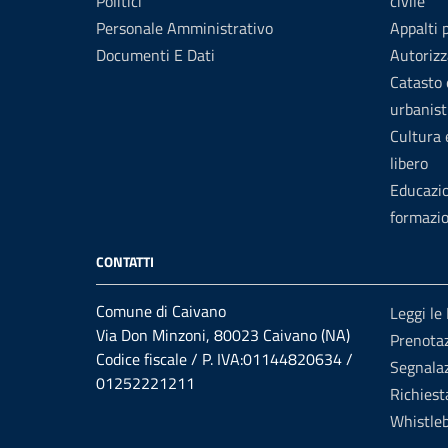
Politici
civile
Personale Amministrativo
Appalti 
Documenti E Dati
Autorizz
Catasto 
urbanist
Cultura
libero
Educazi
formazi
CONTATTI
Comune di Caivano
Leggi le
Via Don Minzoni, 80023 Caivano (NA)
Prenota
Codice fiscale / P. IVA:01144820634 /
Segnalaz
01252221211
Richiest
Whistle