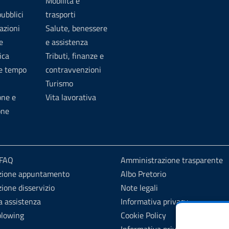
Mobilità e
pubblici
trasporti
azioni
Salute, benessere
e
e assistenza
ica
Tributi, finanze e
 e tempo
contravvenzioni
Turismo
one e
Vita lavorativa
one
 FAQ
Amministrazione trasparente
zione appuntamento
Albo Pretorio
ione disservizio
Note legali
a assistenza
Informativa privacy
blowing
Cookie Policy
Informativa privacy videosorve