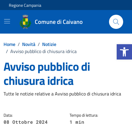
Vai ai contenuti
Vai al footer
Regione Campania
Comune di Caivano
Apri la b
Home
/
Novità
/
Notizie
/
Avviso pubblico di chiusura idrica
Avviso pubblico di
chiusura idrica
Dettagli della notizia
Tutte le notizie relative a Avviso pubblico di chiusura idrica
Data:
Tempo di lettura:
08 Ottobre 2024
1 min