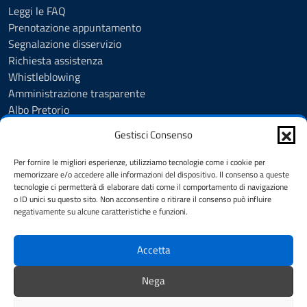
Leggi le FAQ
Prenotazione appuntamento
Segnalazione disservizio
Richiesta assistenza
Whistleblowing
Amministrazione trasparente
Albo Pretorio
Note legali
Gestisci Consenso
Informativa privacy
Cookie Policy
Per fornire le migliori esperienze, utilizziamo tecnologie come i cookie per
Informativa privacy videosorveglianza urbana targhe
memorizzare e/o accedere alle informazioni del dispositivo. Il consenso a queste
tecnologie ci permetterà di elaborare dati come il comportamento di navigazione
Feedback
o ID unici su questo sito. Non acconsentire o ritirare il consenso può influire
Dichiarazione di accessibilità
negativamente su alcune caratteristiche e funzioni.
Obiettivi di accessibilità
Accetta
SEGUICI SU
Nega
Telegram
Instagram
Facebook