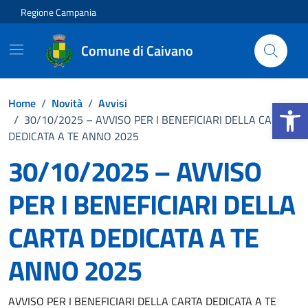
Vai ai contenuti
Vai al footer
Regione Campania
Comune di Caivano
Apri la b
Home
/
Novità
/
Avvisi
/
30/10/2025 – AVVISO PER I BENEFICIARI DELLA CARTA
DEDICATA A TE ANNO 2025
30/10/2025 – AVVISO
PER I BENEFICIARI DELLA
CARTA DEDICATA A TE
ANNO 2025
Dettagli della notizia
AVVISO PER I BENEFICIARI DELLA CARTA DEDICATA A TE