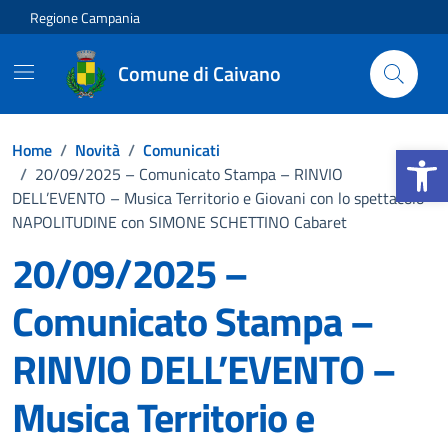
Vai ai contenuti
Vai al footer
Regione Campania
Comune di Caivano
Apri la b
Home
/
Novità
/
Comunicati
/
20/09/2025 – Comunicato Stampa – RINVIO
DELL’EVENTO – Musica Territorio e Giovani con lo spettacolo
NAPOLITUDINE con SIMONE SCHETTINO Cabaret
20/09/2025 –
Comunicato Stampa –
RINVIO DELL’EVENTO –
Musica Territorio e