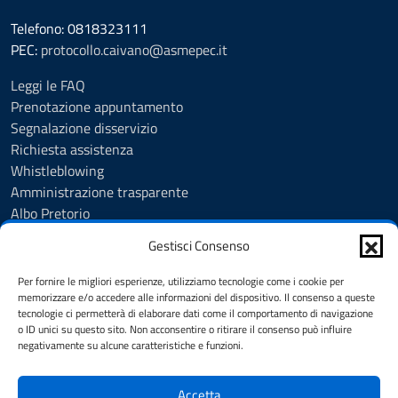
Telefono: 0818323111
PEC:
protocollo.caivano@asmepec.it
Leggi le FAQ
Prenotazione appuntamento
Segnalazione disservizio
Richiesta assistenza
Whistleblowing
Amministrazione trasparente
Albo Pretorio
Note legali
Gestisci Consenso
Informativa privacy
Cookie Policy
Per fornire le migliori esperienze, utilizziamo tecnologie come i cookie per
Informativa privacy videosorveglianza urbana targhe
memorizzare e/o accedere alle informazioni del dispositivo. Il consenso a queste
tecnologie ci permetterà di elaborare dati come il comportamento di navigazione
Feedback
o ID unici su questo sito. Non acconsentire o ritirare il consenso può influire
Dichiarazione di accessibilità
negativamente su alcune caratteristiche e funzioni.
Obiettivi di accessibilità
Accetta