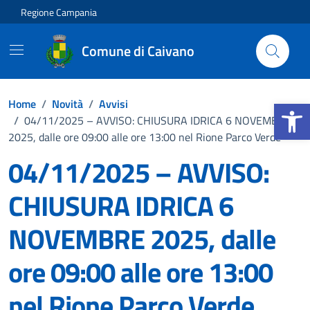
Vai ai contenuti
Vai al footer
Regione Campania
Comune di Caivano
Apri la b
Home
/
Novità
/
Avvisi
/
04/11/2025 – AVVISO: CHIUSURA IDRICA 6 NOVEMBRE
2025, dalle ore 09:00 alle ore 13:00 nel Rione Parco Verde
04/11/2025 – AVVISO:
CHIUSURA IDRICA 6
NOVEMBRE 2025, dalle
ore 09:00 alle ore 13:00
nel Rione Parco Verde