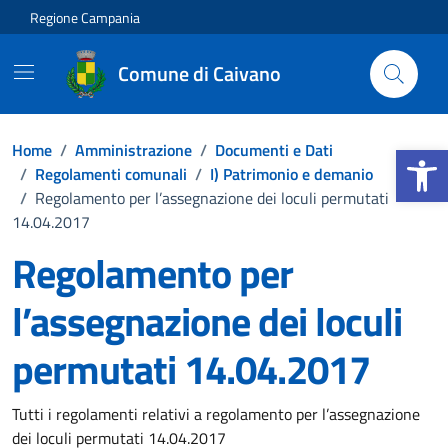
Vai ai contenuti
Vai al footer
Regione Campania
Comune di Caivano
Apri la b
Home
/
Amministrazione
/
Documenti e Dati
/
Regolamenti comunali
/
I) Patrimonio e demanio
/
Regolamento per l’assegnazione dei loculi permutati
14.04.2017
Regolamento per
l’assegnazione dei loculi
permutati 14.04.2017
Dettagli del documento
Tutti i regolamenti relativi a regolamento per l’assegnazione
dei loculi permutati 14.04.2017