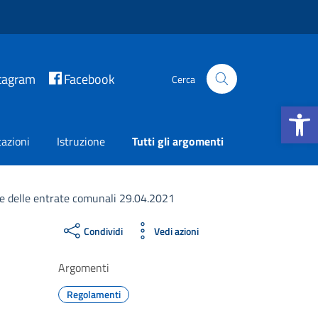
tagram
Facebook
Cerca
Apri la b
azioni
Istruzione
Tutti gli argomenti
 delle entrate comunali 29.04.2021
Condividi
Vedi azioni
Argomenti
Regolamenti