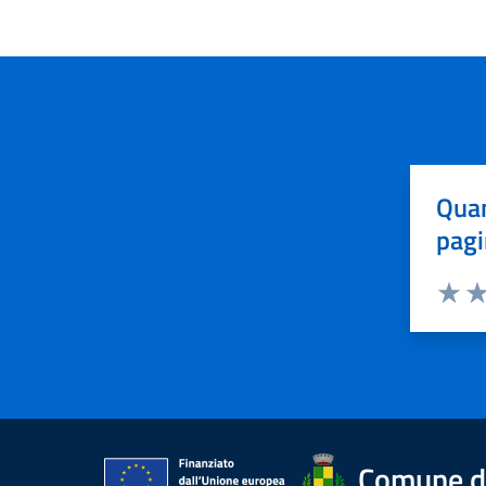
Quan
pagi
Valuta 
Val
Comune d