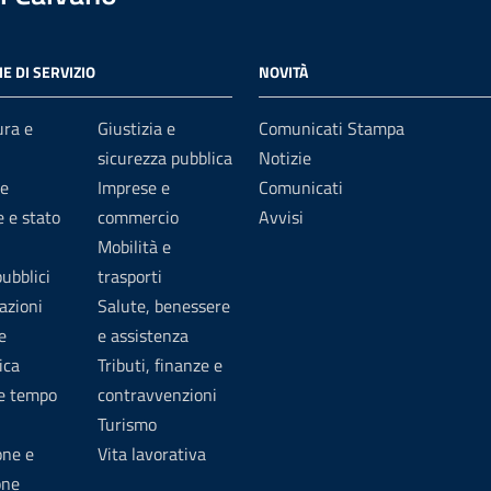
E DI SERVIZIO
NOVITÀ
ura e
Giustizia e
Comunicati Stampa
sicurezza pubblica
Notizie
e
Imprese e
Comunicati
 e stato
commercio
Avvisi
Mobilità e
pubblici
trasporti
azioni
Salute, benessere
e
e assistenza
ica
Tributi, finanze e
 e tempo
contravvenzioni
Turismo
one e
Vita lavorativa
one