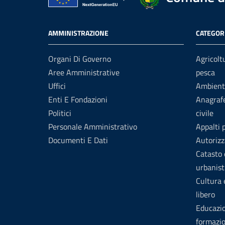
AMMINISTRAZIONE
CATEGORI
Organi Di Governo
Agricolt
Aree Amministrative
pesca
Uffici
Ambient
Enti E Fondazioni
Anagrafe
Politici
civile
Personale Amministrativo
Appalti 
Documenti E Dati
Autorizz
Catasto 
urbanist
Cultura
libero
Educazi
formazi