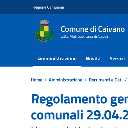
Vai ai contenuti
Vai al footer
Regione Campania
Comune di Caivano
Città Metropolitana di Napoli
Amministrazione
Novità
Servizi
Home
/
Amministrazione
/
Documenti e Dati
/
Regolamento gene
comunali 29.04.