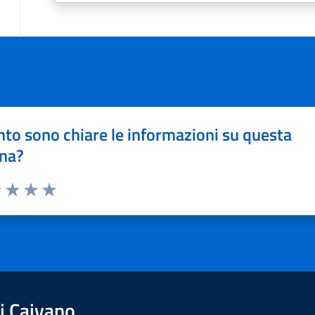
to sono chiare le informazioni su questa
na?
1 stelle su 5
uta 2 stelle su 5
Valuta 3 stelle su 5
Valuta 4 stelle su 5
Valuta 5 stelle su 5
i Caivano