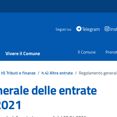
Telegram
Ins
Seguici su:
Il Comune
Prenot
Vivere il Comune
H) Tributi e finanze
/
h.4) Altre entrate
/
Regolamento generale
rale delle entrate
2021