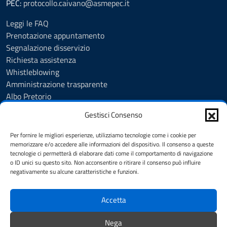
PEC:
protocollo.caivano@asmepec.it
Leggi le FAQ
Prenotazione appuntamento
Segnalazione disservizio
Richiesta assistenza
Whistleblowing
Amministrazione trasparente
Albo Pretorio
Note legali
Gestisci Consenso
Informativa privacy
Cookie Policy
Per fornire le migliori esperienze, utilizziamo tecnologie come i cookie per
Informativa privacy videosorveglianza urbana targhe
memorizzare e/o accedere alle informazioni del dispositivo. Il consenso a queste
tecnologie ci permetterà di elaborare dati come il comportamento di navigazione
Feedback
o ID unici su questo sito. Non acconsentire o ritirare il consenso può influire
Dichiarazione di accessibilità
negativamente su alcune caratteristiche e funzioni.
Obiettivi di accessibilità
Accetta
SEGUICI SU
Nega