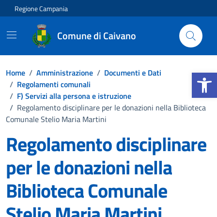
Vai ai contenuti
Vai al footer
Regione Campania
Comune di Caivano
Apri la b
Home
/
Amministrazione
/
Documenti e Dati
/
Regolamenti comunali
/
F) Servizi alla persona e istruzione
/
Regolamento disciplinare per le donazioni nella Biblioteca
Comunale Stelio Maria Martini
Regolamento disciplinare
per le donazioni nella
Biblioteca Comunale
Stelio Maria Martini