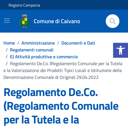
Vai ai contenuti
Vai al footer
Regione Campania
Comune di Caivano
Apri la b
Home
/
Amministrazione
/
Documenti e Dati
/
Regolamenti comunali
/
E) Attività produttive e commercio
/
Regolamento De.Co. (Regolamento Comunale per la Tutela
e la Valorizzazione dei Prodotti Tipici Locali e Istituzione della
Denominazione Comunale di Origine) 29.04.2022
Regolamento De.Co.
(Regolamento Comunale
per la Tutela e la