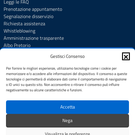
Leggi le FAQ
Prenotazione appuntamento
Segnalazione disservizio
Richiesta assistenza
Whistleblowing
Amministrazione trasparente
Albo Pretorio
Note legali
Gestisci Consenso
Informativa privacy
Cookie Policy
Per fornire le migliori esperienze, utilizziamo tecnologie come i cookie per
Informativa privacy videosorveglianza urbana targhe
memorizzare e/o accedere alle informazioni del dispositivo. Il consenso a queste
tecnologie ci permetterà di elaborare dati come il comportamento di navigazione
Feedback
o ID unici su questo sito. Non acconsentire o ritirare il consenso può influire
Dichiarazione di accessibilità
negativamente su alcune caratteristiche e funzioni.
Obiettivi di accessibilità
Accetta
SEGUICI SU
Nega
Telegram
Instagram
Facebook
Visualizza le preferenze