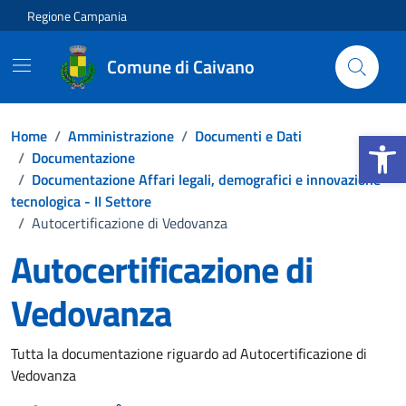
Vai ai contenuti
Vai al footer
Regione Campania
Comune di Caivano
Apri la b
Home
/
Amministrazione
/
Documenti e Dati
/
Documentazione
/
Documentazione Affari legali, demografici e innovazione
tecnologica - II Settore
/
Autocertificazione di Vedovanza
Autocertificazione di
Vedovanza
Dettagli del documento
Tutta la documentazione riguardo ad Autocertificazione di
Vedovanza