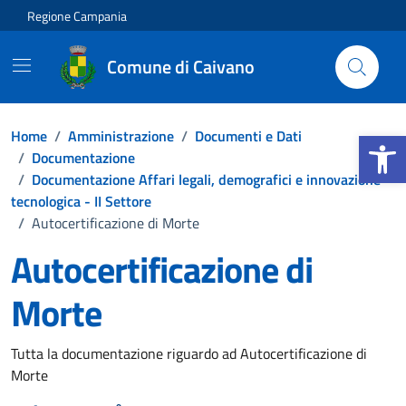
Vai ai contenuti
Vai al footer
Regione Campania
Comune di Caivano
Apri la b
Home
/
Amministrazione
/
Documenti e Dati
/
Documentazione
/
Documentazione Affari legali, demografici e innovazione
tecnologica - II Settore
/
Autocertificazione di Morte
Autocertificazione di
Morte
Dettagli del documento
Tutta la documentazione riguardo ad Autocertificazione di
Morte