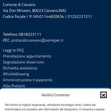
Comune di Caivano
Via Don Minzoni, 80023 Caivano (NA)
Codice fiscale / P. IVA:01144820634 / 01252221211
Telefono: 0818323111
PEC:
protocollo.caivano@asmepec.it
Leggi le FAQ
Prenotazione appuntamento
Segnalazione disservizio
Richiesta assistenza
Whistleblowing
Amministrazione trasparente
Albo Pretorio
Note legali
Gestisci Consenso
Informativa privacy
Cookie Policy
Per fornire le migliori esperienze, utilizziamo tecnologie come i cookie per
Informativa privacy videosorveglianza urbana targhe
memorizzare e/o accedere alle informazioni del dispositivo. Il consenso a queste