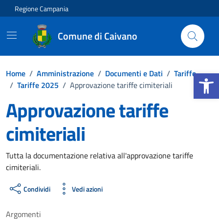
Vai ai contenuti
Vai al footer
Regione Campania
Comune di Caivano
Apri la b
Home
/
Amministrazione
/
Documenti e Dati
/
Tariffe
/
Tariffe 2025
/
Approvazione tariffe cimiteriali
Approvazione tariffe
cimiteriali
Dettagli del documento
Tutta la documentazione relativa all'approvazione tariffe
cimiteriali.
Condividi
Vedi azioni
Argomenti