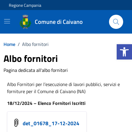
Vai ai contenuti
Vai al footer
Regione Campania
Comune di Caivano
Apri la b
Home
/
Albo fornitori
Albo fornitori
Pagina dedicata all'albo fornitori
Albo Fornitori per l’esecuzione di lavori pubblici, servizi e
forniture per il Comune di Caivano (NA)
18/12/2024 – Elenco Fornitori Iscritti
det_01678_17-12-2024