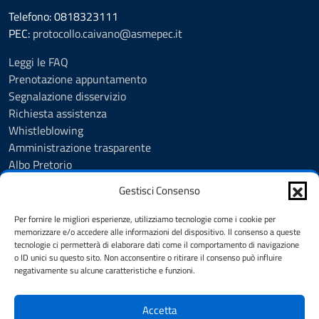
Telefono: 0818323111
PEC:
protocollo.caivano@asmepec.it
Leggi le FAQ
Prenotazione appuntamento
Segnalazione disservizio
Richiesta assistenza
Whistleblowing
Amministrazione trasparente
Albo Pretorio
Note legali
Gestisci Consenso
Informativa privacy
Cookie Policy
Per fornire le migliori esperienze, utilizziamo tecnologie come i cookie per
Informativa privacy videosorveglianza urbana targhe
memorizzare e/o accedere alle informazioni del dispositivo. Il consenso a queste
tecnologie ci permetterà di elaborare dati come il comportamento di navigazione
Feedback
o ID unici su questo sito. Non acconsentire o ritirare il consenso può influire
Dichiarazione di accessibilità
negativamente su alcune caratteristiche e funzioni.
Obiettivi di accessibilità
Accetta